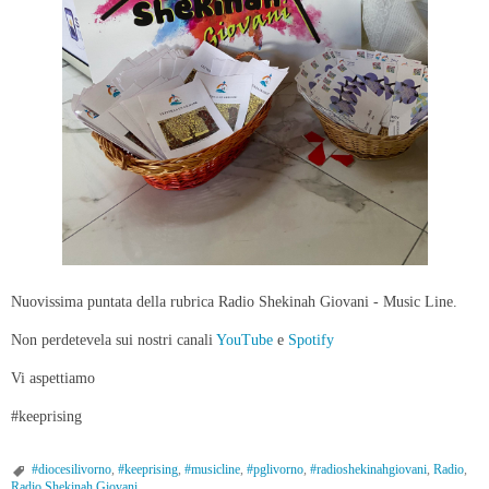
Nuovissima puntata della rubrica Radio Shekinah Giovani - Music Line.
Non perdetevela sui nostri canali
YouTube
e
Spotify
Vi aspettiamo
#keeprising
#diocesilivorno
,
#keeprising
,
#musicline
,
#pglivorno
,
#radioshekinahgiovani
,
Radio
,
Radio Shekinah Giovani