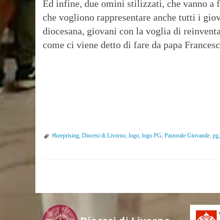
Ed infine, due omini stilizzati, che vanno a 
che vogliono rappresentare anche tutti i gio
diocesana, giovani con la voglia di reinventa
come ci viene detto di fare da papa Francesc
#keeprising
,
Diocesi di Livorno
,
logo
,
logo PG
,
Pastorale Giovanile
,
pg
P
o