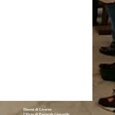
Diocesi di Livorno
Ufficio di Pastorale Giovanile