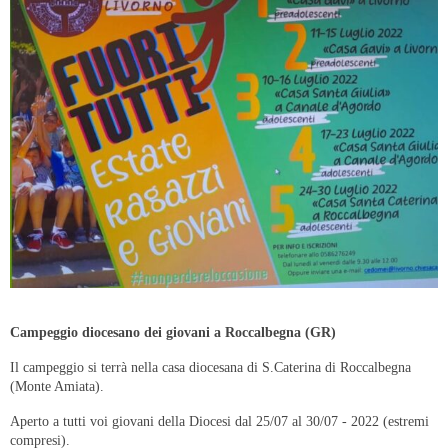
Campeggio diocesano dei giovani a Roccalbegna (GR)
Il campeggio si terrà nella casa diocesana di S.Caterina di Roccalbegna
(Monte Amiata).
Aperto a tutti voi giovani della Diocesi dal 25/07 al 30/07 - 2022 (estremi
compresi).