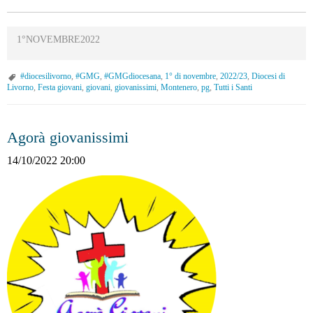
1°NOVEMBRE2022
#diocesilivorno
,
#GMG
,
#GMGdiocesana
,
1° di novembre
,
2022/23
,
Diocesi di
Livorno
,
Festa giovani
,
giovani
,
giovanissimi
,
Montenero
,
pg
,
Tutti i Santi
Agorà giovanissimi
14/10/2022 20:00