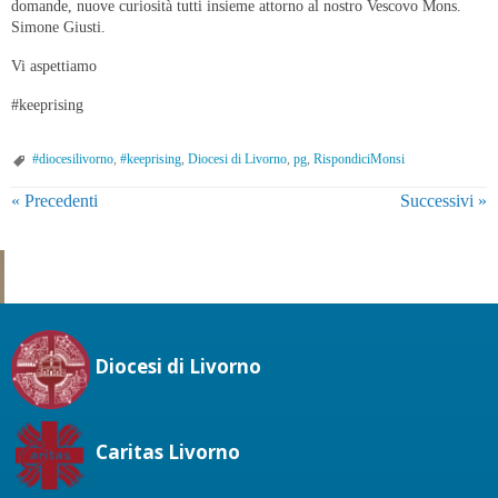
domande, nuove curiosità tutti insieme attorno al nostro Vescovo Mons.
Simone Giusti.
Vi aspettiamo
#keeprising
#diocesilivorno
,
#keeprising
,
Diocesi di Livorno
,
pg
,
RispondiciMonsi
P
«
Precedenti
Successivi
»
o
s
t
N
a
Diocesi di Livorno
v
i
g
Caritas Livorno
a
t