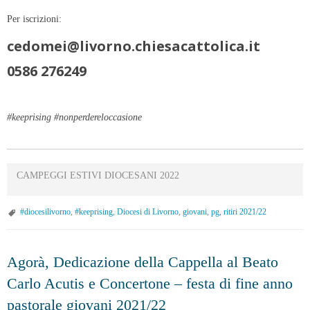
Per iscrizioni:
cedomei@livorno.chiesacattolica.it
0586 276249
#keeprising #nonperdereloccasione
CAMPEGGI ESTIVI DIOCESANI 2022
#diocesilivorno
,
#keeprising
,
Diocesi di Livorno
,
giovani
,
pg
,
ritiri 2021/22
Agorà, Dedicazione della Cappella al Beato
Carlo Acutis e Concertone – festa di fine anno
pastorale giovani 2021/22